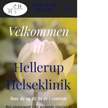
Telefon og SMS
5273 0751
Velkommen
til
Hellerup
Helseklinik
Hvor du og dit liv er i centrum
Med udgangspunkt i din nuværende situation vil